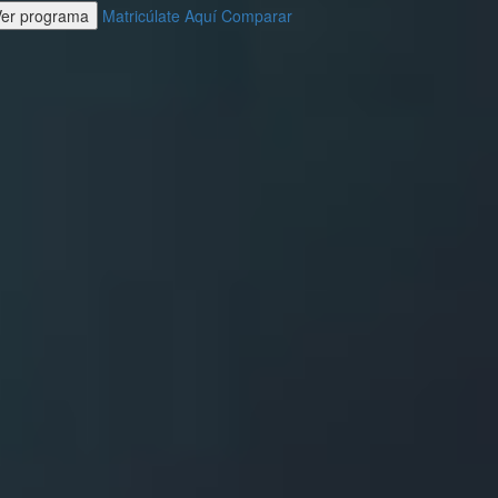
Ver programa
Matricúlate Aquí
Comparar