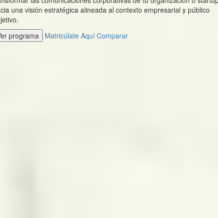
ansformar las comunicaciones corporativas de tu organización o startu
cia una visión estratégica alineada al contexto empresarial y público
jetivo.
Ver programa
Matricúlate Aquí
Comparar