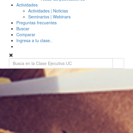
Actividades
Actividades | Noticias
Seminarios | Webinars
Preguntas frecuentes
Buscar
Comparar
Ingresa a tu clase..