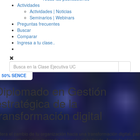
Actividades
Actividades | Noticias
Seminarios | Webinars
Preguntas frecuentes
Buscar
Comparar
Ingresa a tu clase..
50% SENCE
Diplomado en Gestión
estratégica de la
transformación digital
dera el cambio de tu organización hacia una transformación digital, par