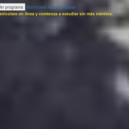
Ver programa
Matricúlate Aquí
Comparar
tricúlate en línea y comienza a estudiar sin más trámites.