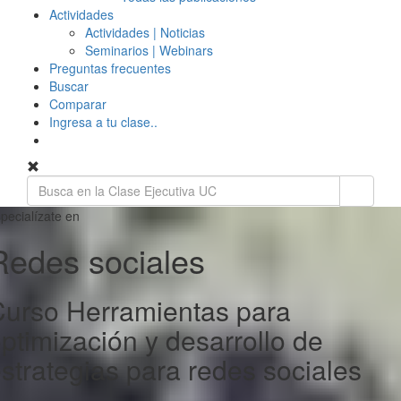
Actividades
Actividades | Noticias
Seminarios | Webinars
Preguntas frecuentes
Buscar
Comparar
Ingresa a tu clase..
pecialízate en
Redes sociales
urso Herramientas para
ptimización y desarrollo de
strategias para redes sociales