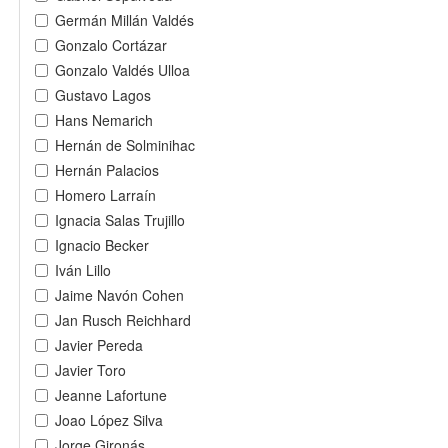
Germán Millán Valdés
Gonzalo Cortázar
Gonzalo Valdés Ulloa
Gustavo Lagos
Hans Nemarich
Hernán de Solminihac
Hernán Palacios
Homero Larraín
Ignacia Salas Trujillo
Ignacio Becker
Iván Lillo
Jaime Navón Cohen
Jan Rusch Reichhard
Javier Pereda
Javier Toro
Jeanne Lafortune
Joao López Silva
Jorge Gironás