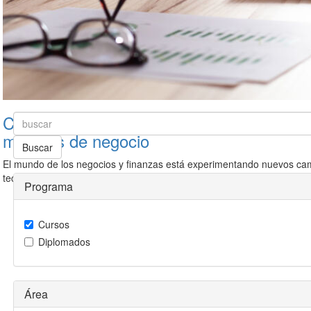
Curso Fintech: la tecnología y los nuevos
modelos de negocio
Buscar
El mundo de los negocios y finanzas está experimentando nuevos ca
tecnológicos y hay que estar preparados. Aprende sobre oportunida
Programa
Ver
Cursos
Diplomados
Área