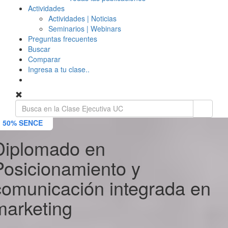
Actividades
Actividades | Noticias
Seminarios | Webinars
Preguntas frecuentes
Buscar
Comparar
Ingresa a tu clase..
50% SENCE
Diplomado en
Posicionamiento y
comunicación integrada en
marketing