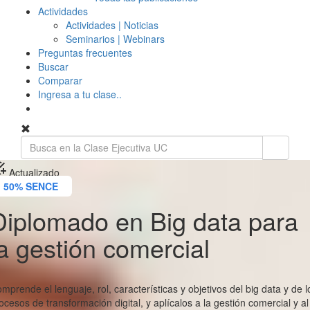
Actividades
Actividades | Noticias
Seminarios | Webinars
Preguntas frecuentes
Buscar
Comparar
Ingresa a tu clase..
ask
Actualizado
50% SENCE
Diplomado en Big data para
la gestión comercial
mprende el lenguaje, rol, características y objetivos del big data y de l
ocesos de transformación digital, y aplícalos a la gestión comercial y al