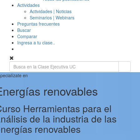
Actividades
Actividades | Noticias
Seminarios | Webinars
Preguntas frecuentes
Buscar
Comparar
Ingresa a tu clase..
pecialízate en
Energías renovables
urso Herramientas para el
nálisis de la industria de las
nergías renovables