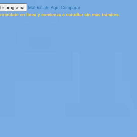
Ver programa
Matricúlate Aquí
Comparar
tricúlate en línea y comienza a estudiar sin más trámites.