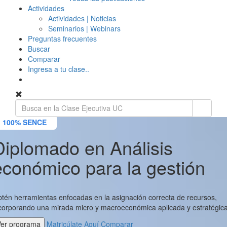
Actividades
Actividades | Noticias
Seminarios | Webinars
Preguntas frecuentes
Buscar
Comparar
Ingresa a tu clase..
100% SENCE
Diplomado en Análisis
económico para la gestión
tén herramientas enfocadas en la asignación correcta de recursos,
corporando una mirada micro y macroeconómica aplicada y estratégica
Ver programa
Matricúlate Aquí
Comparar