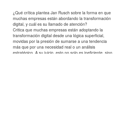
¿Qué crítica plantea Jan Rusch sobre la forma en que
muchas empresas están abordando la transformación
digital, y cuál es su llamado de atención?
Critica que muchas empresas están adoptando la
transformación digital desde una lógica superficial,
movidas por la presión de sumarse a una tendencia
más que por una necesidad real o un análisis
estratégico. A su juicio, esto no solo es ineficiente, sino
que puede comprometer la viabilidad del negocio a
largo plazo. En su carta, señala que iniciativas como
implementar un e-commerce o automatizar procesos
deben responder a un propósito claro y no reemplazar
indiscriminadamente el valor que aporta la interacción
humana. Rusch hace un llamado a integrar la
tecnología con criterio, reconociendo que, pese al
avance digital, los consumidores siguen valorando
experiencias tangibles, cercanas y personalizadas. Por
lo tanto, la digitalización no debe desplazar lo esencial:
la conexión con las personas y sus hábitos, que siguen
siendo el eje del comportamiento de consumo.