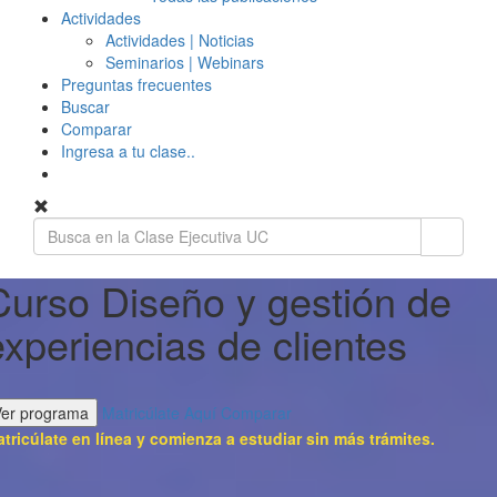
Actividades
Actividades | Noticias
Seminarios | Webinars
Preguntas frecuentes
Buscar
Comparar
Ingresa a tu clase..
Curso Diseño y gestión de
experiencias de clientes
Ver programa
Matricúlate Aquí
Comparar
tricúlate en línea y comienza a estudiar sin más trámites.