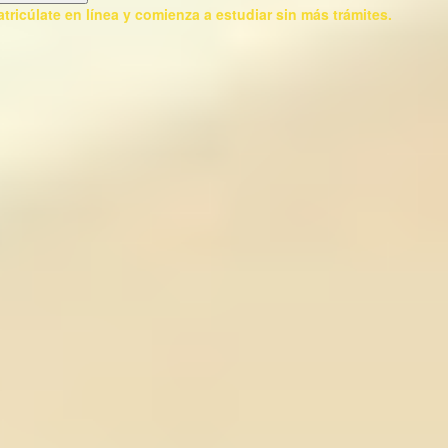
tricúlate en línea y comienza a estudiar sin más trámites.