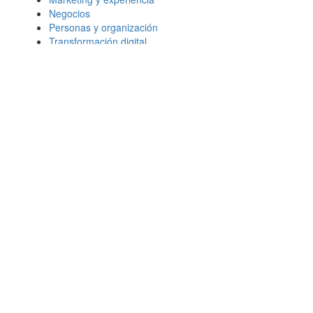
Negocios
Personas y organización
Transformación digital
Más leídos
¿Qué le importa al consumidor 2026?
Habilidades en IA: Cómo mejoran las
perspectivas laborales
Marketing: 5 tendencias clave para los
próximos años
¿Qué es el liderazgo “sentiente”?