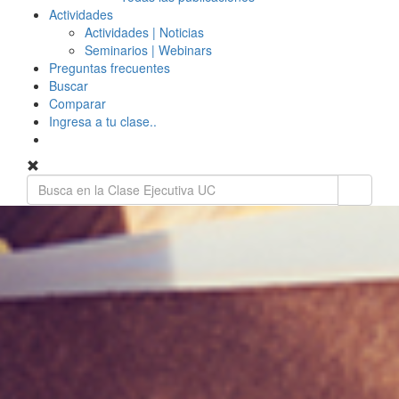
Actividades
Actividades | Noticias
Seminarios | Webinars
Preguntas frecuentes
Buscar
Comparar
Ingresa a tu clase..