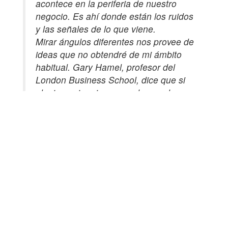
acontece en la periferia de nuestro
negocio. Es ahí donde están los ruidos
y las señales de lo que viene.
Mirar ángulos diferentes nos provee de
ideas que no obtendré de mi ámbito
habitual. Gary Hamel, profesor del
London Business School, dice que si
alguien quiere innovar, o hacer algo
disruptivo, no debiera ir al típico
congreso anual de su industria, donde
van todos sus colegas. único que
conseguirá ahi son mejores ideas de lo
mismo.
Al mirar la realidad chilena, y las
últimas elecciones de los gremios
empresariales, vale la pena
preguntarse cuántos de nuestros
líderes están hoy mirado la periferia e