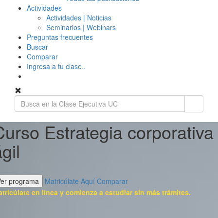
Actividades
Actividades | Noticias
Seminarios | Webinars
Preguntas frecuentes
Buscar
Comparar
Ingresa a tu clase..
Curso Estrategia corporativa
gil
Ver programa
Matricúlate Aquí
Comparar
tricúlate en línea y comienza a estudiar sin más trámites.