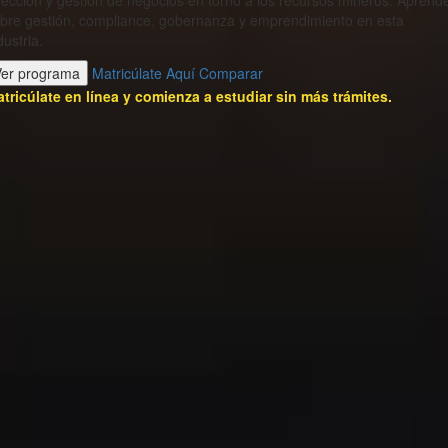
rección y gestión de negocios en torno a los recursos mineros. Aprend
bre gestión, compliance, gobernanza y emprendimiento en esta
dustria.
Ver programa
Matricúlate Aquí
Comparar
tricúlate en línea y comienza a estudiar sin más trámites.