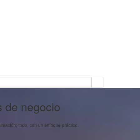
s de negocio
timación; todo, con un enfoque práctico.