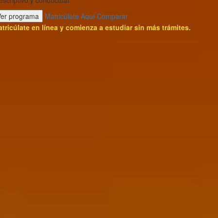
escriptivo y conductual.
Ver programa
Matricúlate Aquí
Comparar
tricúlate en línea y comienza a estudiar sin más trámites.