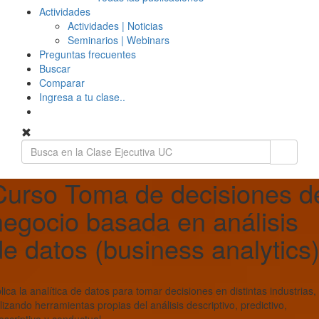
Actividades
Actividades | Noticias
Seminarios | Webinars
Preguntas frecuentes
Buscar
Comparar
Ingresa a tu clase..
Curso Toma de decisiones d
negocio basada en análisis
de datos (business analytics
lica la analítica de datos para tomar decisiones en distintas industrias,
ilizando herramientas propias del análisis descriptivo, predictivo,