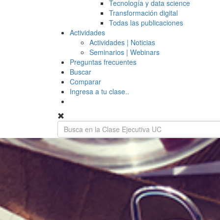
Tecnología y data science
Transformación digital
Todas las publicaciones
Actividades
Actividades | Noticias
Seminarios | Webinars
Preguntas frecuentes
Buscar
Comparar
Ingresa a tu clase..