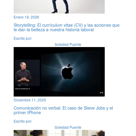
Enero 19, 2026
Storytelling: El currículum vitae (CV) y las acciones que
le dan la belleza a nuestra historia laboral
Escrito por:
Soledad Puente
Diciembre 11, 2025
Comunicación no verbal: El caso de Steve Jobs y el
primer IPhone
Escrito por:
Soledad Puente