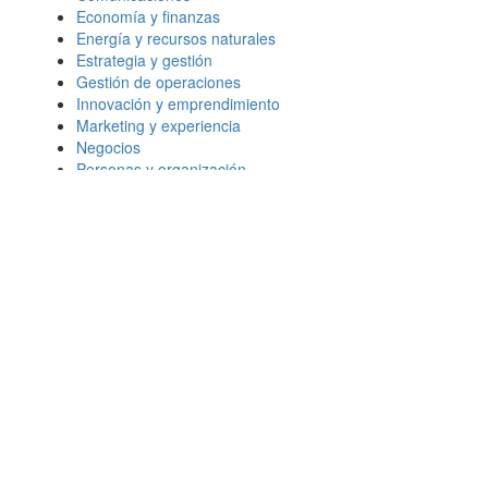
Economía y finanzas
Energía y recursos naturales
Estrategia y gestión
Gestión de operaciones
Innovación y emprendimiento
Marketing y experiencia
Negocios
Personas y organización
Transformación digital
Más leídos
¿Qué le importa al consumidor 2026?
Habilidades en IA: Cómo mejoran las
perspectivas laborales
Marketing: 5 tendencias clave para los