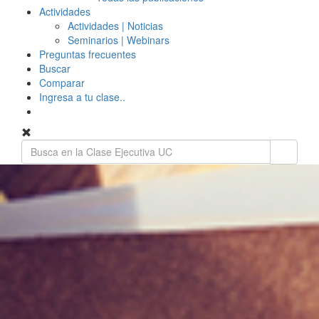
Actividades
Actividades | Noticias
Seminarios | Webinars
Preguntas frecuentes
Buscar
Comparar
Ingresa a tu clase..