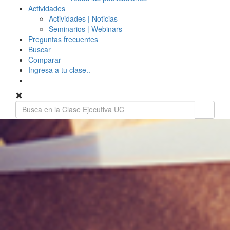
Actividades
Actividades | Noticias
Seminarios | Webinars
Preguntas frecuentes
Buscar
Comparar
Ingresa a tu clase..