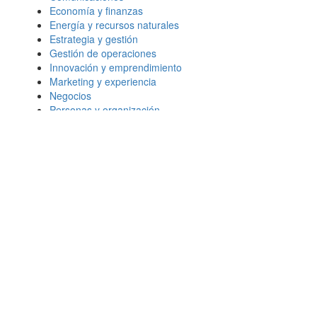
Economía y finanzas
Energía y recursos naturales
Estrategia y gestión
Gestión de operaciones
Innovación y emprendimiento
Marketing y experiencia
Negocios
Personas y organización
Transformación digital
Más leídos
¿Qué le importa al consumidor 2026?
Habilidades en IA: Cómo mejoran las
perspectivas laborales
Marketing: 5 tendencias clave para los