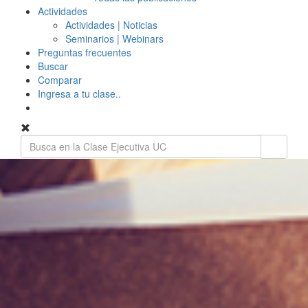
Actividades
Actividades | Noticias
Seminarios | Webinars
Preguntas frecuentes
Buscar
Comparar
Ingresa a tu clase..