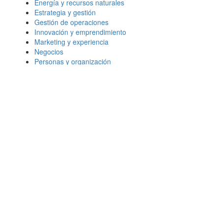
Energía y recursos naturales
Estrategia y gestión
Gestión de operaciones
Innovación y emprendimiento
Marketing y experiencia
Negocios
Personas y organización
Transformación digital
Más leídos
¿Qué le importa al consumidor 2026?
Habilidades en IA: Cómo mejoran las
perspectivas laborales
Marketing: 5 tendencias clave para los
próximos años