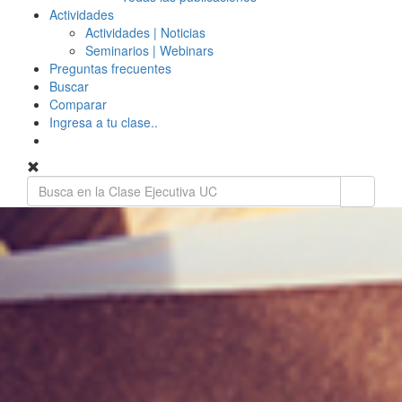
Actividades
Actividades | Noticias
Seminarios | Webinars
Preguntas frecuentes
Buscar
Comparar
Ingresa a tu clase..