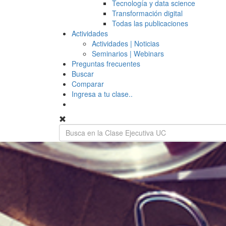
Tecnología y data science
Transformación digital
Todas las publicaciones
Actividades
Actividades | Noticias
Seminarios | Webinars
Preguntas frecuentes
Buscar
Comparar
Ingresa a tu clase..