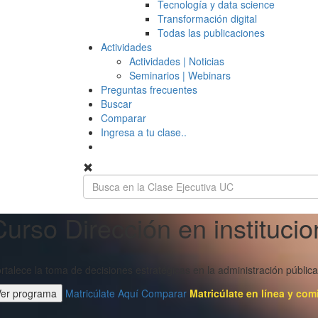
Tecnología y data science
Transformación digital
Todas las publicaciones
Actividades
Actividades | Noticias
Seminarios | Webinars
Preguntas frecuentes
Buscar
Comparar
Ingresa a tu clase..
Curso Dirección en institucio
rtalece la toma de decisiones estratégicas en la administración pública
Ver programa
Matricúlate Aquí
Comparar
Matricúlate en línea y com