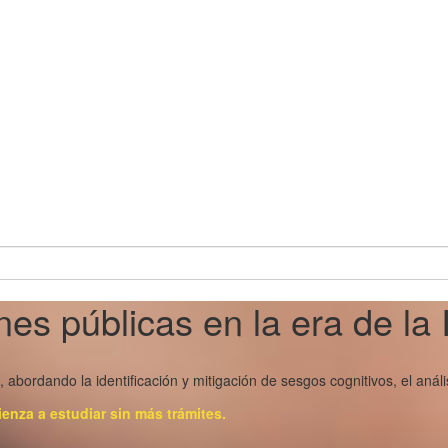
nes públicas en la era de la 
, abordando la identificación y mitigación de sesgos cognitivos, el aná
ienza a estudiar sin más trámites.