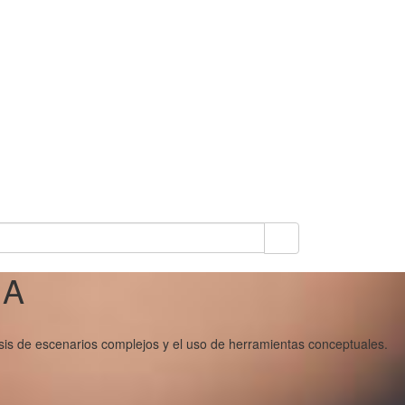
IA
lisis de escenarios complejos y el uso de herramientas conceptuales.