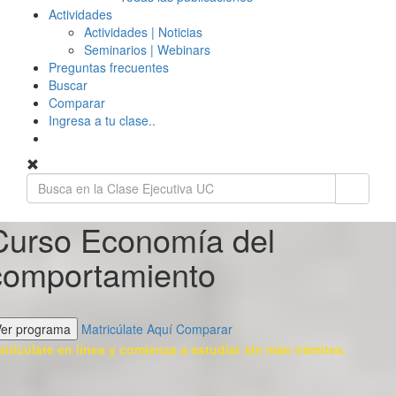
Actividades
Actividades | Noticias
Seminarios | Webinars
Preguntas frecuentes
Buscar
Comparar
Ingresa a tu clase..
Curso Economía del
comportamiento
Ver programa
Matricúlate Aquí
Comparar
tricúlate en línea y comienza a estudiar sin más trámites.