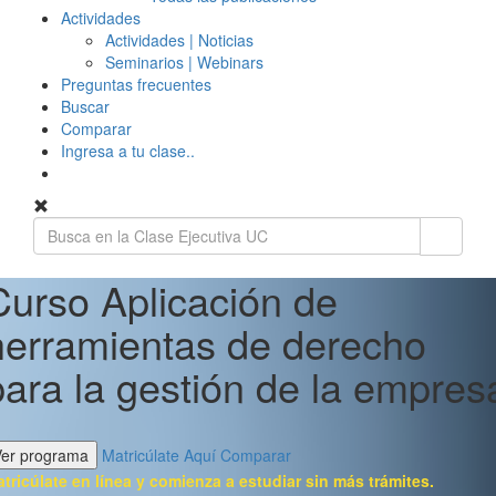
Actividades
Actividades | Noticias
Seminarios | Webinars
Preguntas frecuentes
Buscar
Comparar
Ingresa a tu clase..
Curso Aplicación de
herramientas de derecho
para la gestión de la empres
Ver programa
Matricúlate Aquí
Comparar
tricúlate en línea y comienza a estudiar sin más trámites.