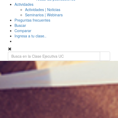
Actividades
Actividades | Noticias
Seminarios | Webinars
Preguntas frecuentes
Buscar
Comparar
Ingresa a tu clase..