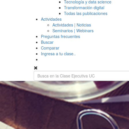
Tecnología y data science
Transformación digital
Todas las publicaciones
Actividades
Actividades | Noticias
Seminarios | Webinars
Preguntas frecuentes
Buscar
Comparar
Ingresa a tu clase..