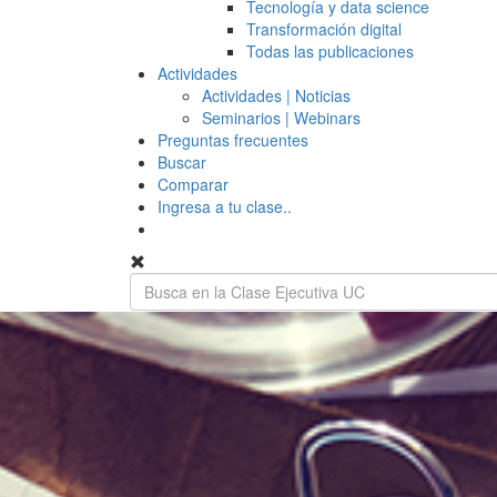
Tecnología y data science
Transformación digital
Todas las publicaciones
Actividades
Actividades | Noticias
Seminarios | Webinars
Preguntas frecuentes
Buscar
Comparar
Ingresa a tu clase..