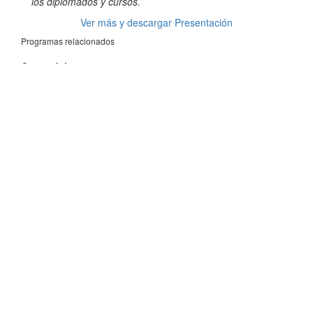
los diplomados y cursos.
Ver más y descargar Presentación
Programas relacionados
Curso del autor
Curso Gestión estratégica del negocio minero
Diplomados relacionados
Diplomado en Gestión de la minería
Estudia en la Universidad N°1 de Latinoamérica (QS Ranking Latam 