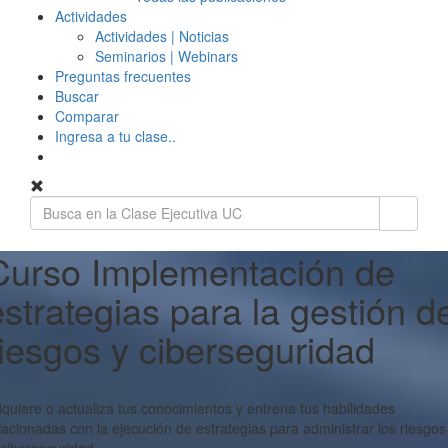
Actividades
Actividades | Noticias
Seminarios | Webinars
Preguntas frecuentes
Buscar
Comparar
Ingresa a tu clase..
Curso Implementación de
estrategias para la gestión d
riesgos y ciberseguridad
quiere o actualiza tus conocimientos y entrena tus habilidades
lacionadas con la ejecución de estrategias para administrar los riesgos