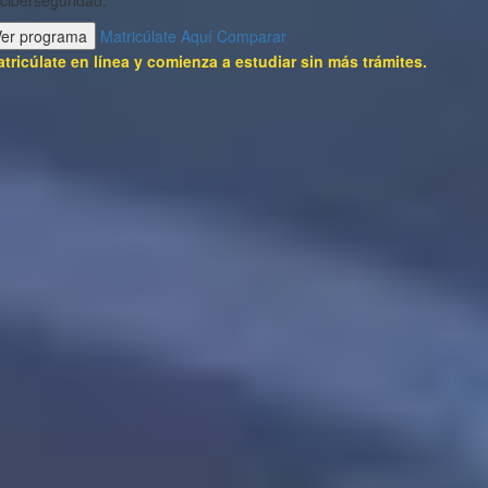
 ciberseguridad.
Ver programa
Matricúlate Aquí
Comparar
tricúlate en línea y comienza a estudiar sin más trámites.