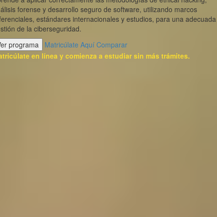
álisis forense y desarrollo seguro de software, utilizando marcos
ferenciales, estándares internacionales y estudios, para una adecuada
stión de la ciberseguridad.
Ver programa
Matricúlate Aquí
Comparar
tricúlate en línea y comienza a estudiar sin más trámites.