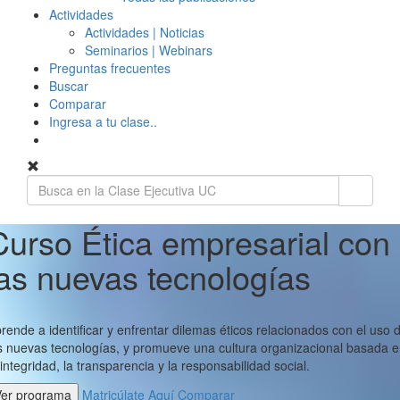
Actividades
Actividades | Noticias
Seminarios | Webinars
Preguntas frecuentes
Buscar
Comparar
Ingresa a tu clase..
Curso Ética empresarial con
las nuevas tecnologías
rende a identificar y enfrentar dilemas éticos relacionados con el uso 
s nuevas tecnologías, y promueve una cultura organizacional basada 
 integridad, la transparencia y la responsabilidad social.
Ver programa
Matricúlate Aquí
Comparar