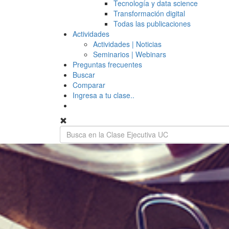
Tecnología y data science
Transformación digital
Todas las publicaciones
Actividades
Actividades | Noticias
Seminarios | Webinars
Preguntas frecuentes
Buscar
Comparar
Ingresa a tu clase..