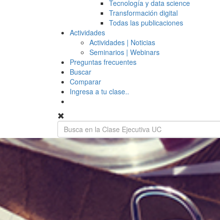
Tecnología y data science
Transformación digital
Todas las publicaciones
Actividades
Actividades | Noticias
Seminarios | Webinars
Preguntas frecuentes
Buscar
Comparar
Ingresa a tu clase..