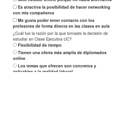
Es atractiva la posibilidad de hacer networking
con mis compañeros
Me gusta poder tener contacto con los
profesores de forma directa en las clases en aula
¿Cuál fue la razón por la que tomaste la decisión de
estudiar en Clase Ejecutiva UC?
Flexibilidad de tiempo
Tienen una oferta más amplia de diplomados
online
Los temas que ofrecen son concretos y
aplicables a la realidad laboral
Excelencia académica
Opción de pago en 3 cuotas sin interés
Confianza en la UC
Precio conveniente
Por recomendación
¿Cuál es la metodología de estudio que recomendarías
para realizar un curso?
100% online con todas las clases vía Zoom