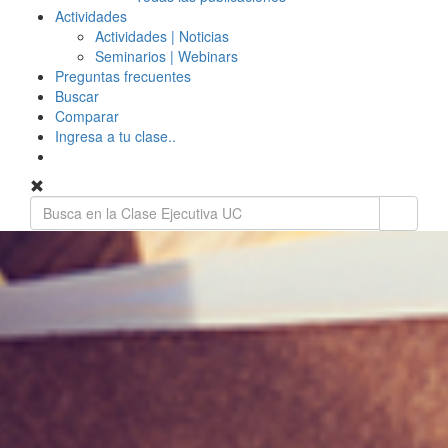
Actividades
Actividades | Noticias
Seminarios | Webinars
Preguntas frecuentes
Buscar
Comparar
Ingresa a tu clase..