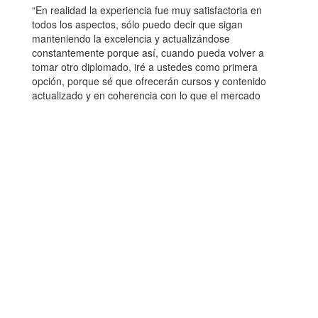
“En realidad la experiencia fue muy satisfactoria en
todos los aspectos, sólo puedo decir que sigan
manteniendo la excelencia y actualizándose
constantemente porque así, cuando pueda volver a
tomar otro diplomado, iré a ustedes como primera
opción, porque sé que ofrecerán cursos y contenido
actualizado y en coherencia con lo que el mercado
laboral contempla”.
“Este es mi 2do diplomado y sinceramente creo que la
plataforma es muy amigable y simple de emplear.
Razón por lo cual, creo que en el corto plazo realizaré
otro diplomado”.
“Excelente experiencia, con profesores de alto nivel y
contenido actualizado y fácil de incorporar. ¡Felicidades
a la Universidad por crear espacios educativos a
distancia en especial para las personas que no vivimos
en Santiago y que nos permite acceder a educación de
gran nivel desde el lugar donde nos encontremos,
recomiendo UC!”.
También en la encuesta los alumnos hacen sugerencias
que estamos evaluando para sumar a nuestra “parrilla”;